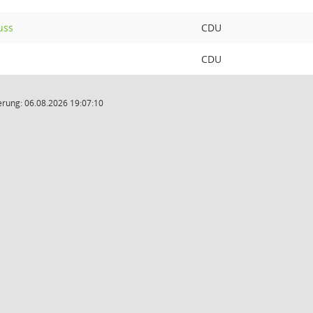
uss
CDU
CDU
rung: 06.08.2026 19:07:10