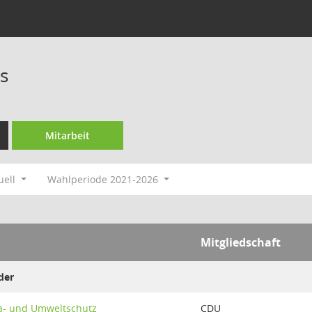
s
Mitarbeit
uell
Wahlperiode 2021-2026
Mitgliedschaft
der
a- und Umweltschutz
CDU