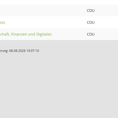
CDU
uss
CDU
chaft, Finanzen und Digitales
CDU
rung: 06.08.2026 19:07:10