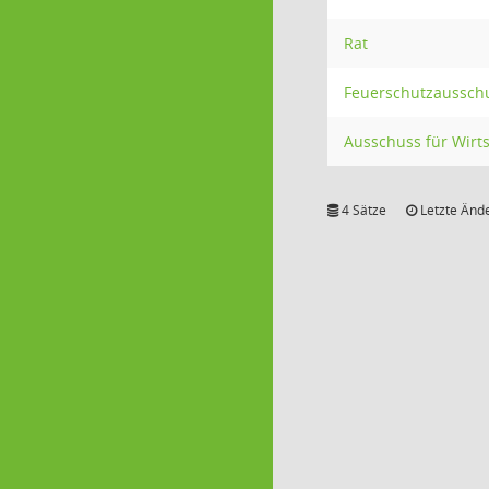
Rat
Feuerschutzaussch
Ausschuss für Wirts
4 Sätze
Letzte Ände