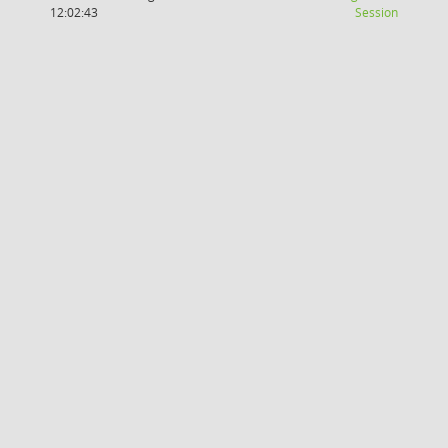
(Wird in
12:02:43
Session