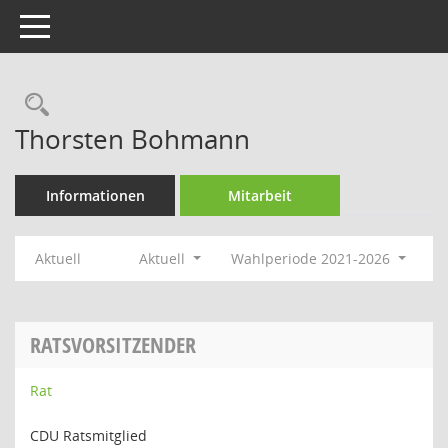
Toggle navigation
Rechercheauswahl
Thorsten Bohmann
Informationen
Mitarbeit
Aktuell
Aktuell
Wahlperiode 2021-2026
RATSVORSITZENDER
Rat
CDU Ratsmitglied