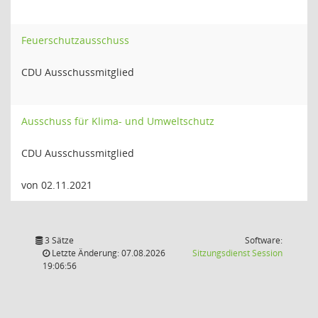
Feuerschutzausschuss
CDU Ausschussmitglied
Ausschuss für Klima- und Umweltschutz
CDU Ausschussmitglied
von 02.11.2021
3 Sätze
Software:
(Wird in
Letzte Änderung: 07.08.2026
Sitzungsdienst
Session
19:06:56