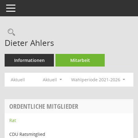
Toggle navigation
Rechercheauswahl
Dieter Ahlers
Informationen
Mitarbeit
Aktuell
Aktuell
Wahlperiode 2021-2026
ORDENTLICHE MITGLIEDER
Rat
CDU Ratsmitglied