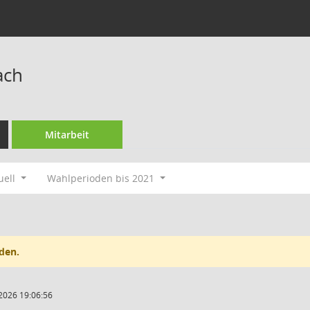
ach
Mitarbeit
uell
Wahlperioden bis 2021
den.
2026 19:06:56