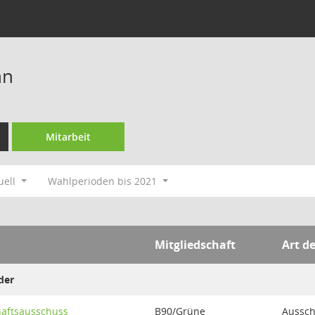
nn
Mitarbeit
uell
Wahlperioden bis 2021
Mitgliedschaft
Art d
der
haftsausschuss
B90/Grüne
Aussch