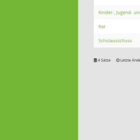
Kinder-, Jugend- u
Rat
Schulausschuss
4 Sätze
Letzte Ände