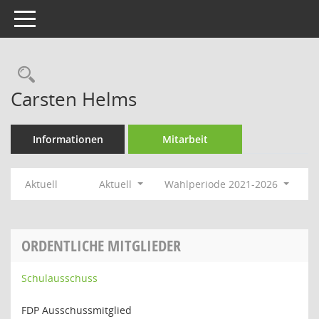
Toggle navigation
Rechercheauswahl
Carsten Helms
Informationen
Mitarbeit
Aktuell
Aktuell
Wahlperiode 2021-2026
ORDENTLICHE MITGLIEDER
Schulausschuss
FDP Ausschussmitglied