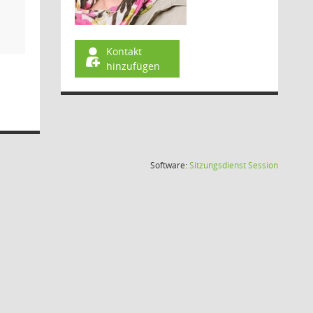
Kontakt
hinzufügen
(Wird in
Software:
Sitzungsdienst
Session