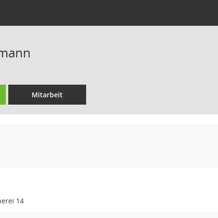
emann
Mitarbeit
nerei 14