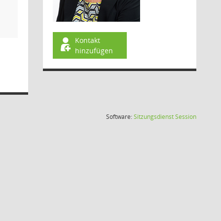
Kontakt
hinzufügen
(Wird in
Software:
Sitzungsdienst
Session