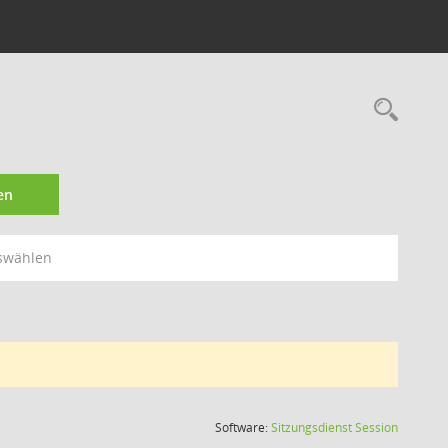
Rec
en
swählen
(Wird in
Software:
Sitzungsdienst
Session