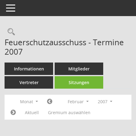
Toggle navigation
Rechercheauswahl
Feuerschutzausschuss - Termine
2007
Informationen
Mitglieder
Vertreter
Sitzungen
Monat
Februar
2007
Aktuell
Gremium auswählen