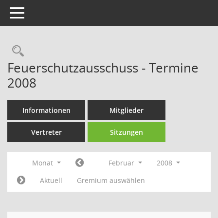
Toggle navigation
Rechercheauswahl
Feuerschutzausschuss - Termine
2008
Informationen
Mitglieder
Vertreter
Sitzungen
Monat
Februar
2008
Aktuell
Gremium auswählen