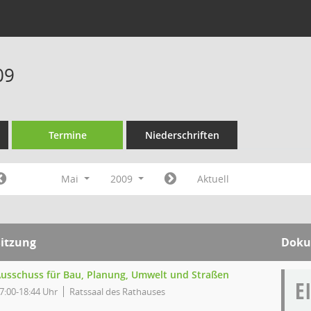
09
Termine
Niederschriften
Mai
2009
Aktuell
Sitzung
Doku
usschuss für Bau, Planung, Umwelt und Straßen
E
7:00-18:44 Uhr
Ratssaal des Rathauses