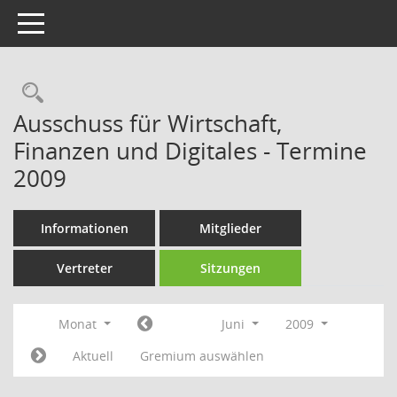
Toggle navigation
Rechercheauswahl
Ausschuss für Wirtschaft,
Finanzen und Digitales - Termine
2009
Informationen
Mitglieder
Vertreter
Sitzungen
Monat
Juni
2009
Aktuell
Gremium auswählen