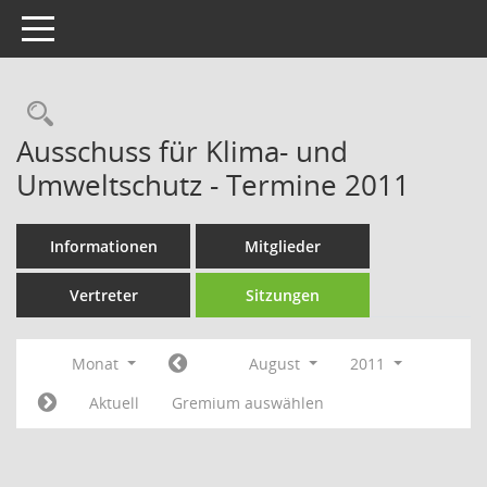
Toggle navigation
Rechercheauswahl
Ausschuss für Klima- und
Umweltschutz - Termine 2011
Informationen
Mitglieder
Vertreter
Sitzungen
Monat
August
2011
Aktuell
Gremium auswählen