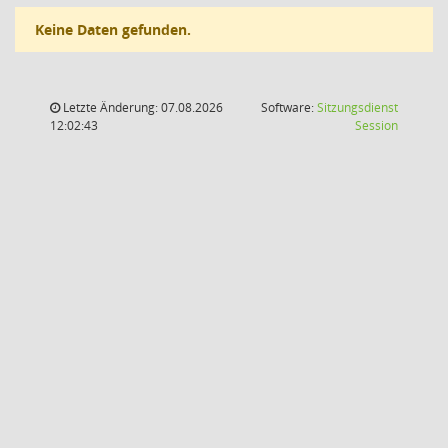
Keine Daten gefunden.
Letzte Änderung: 07.08.2026
Software:
Sitzungsdienst
(Wird in
12:02:43
Session