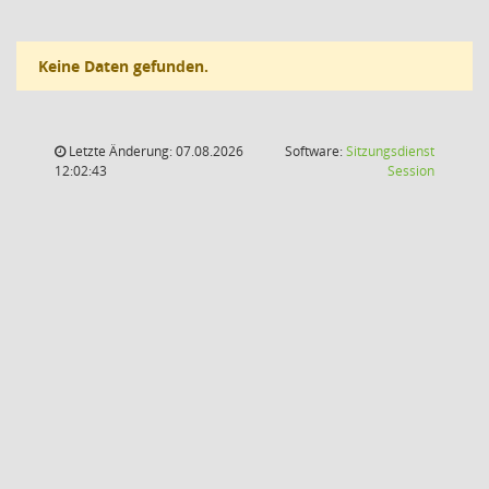
Keine Daten gefunden.
Letzte Änderung: 07.08.2026
Software:
Sitzungsdienst
(Wird in
12:02:43
Session