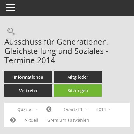
Toggle navigation
Rechercheauswahl
Ausschuss für Generationen,
Gleichstellung und Soziales -
Termine 2014
Informationen
Mitglieder
Vertreter
Sitzungen
Quartal
Quartal 1
2014
Aktuell
Gremium auswählen