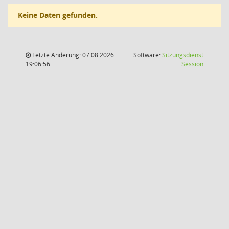
Keine Daten gefunden.
Letzte Änderung: 07.08.2026
Software:
Sitzungsdienst
(Wird in
19:06:56
Session