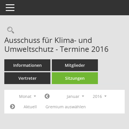
Toggle navigation
Rechercheauswahl
Ausschuss für Klima- und
Umweltschutz - Termine 2016
Informationen
Mitglieder
Vertreter
Sitzungen
Monat
Januar
2016
Aktuell
Gremium auswählen