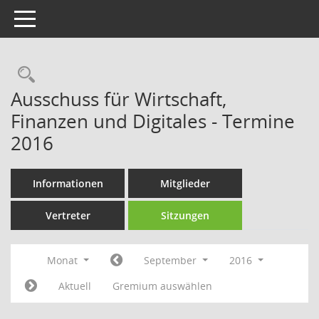
Toggle navigation
Rechercheauswahl
Ausschuss für Wirtschaft,
Finanzen und Digitales - Termine
2016
Informationen
Mitglieder
Vertreter
Sitzungen
Monat
September
2016
Aktuell
Gremium auswählen