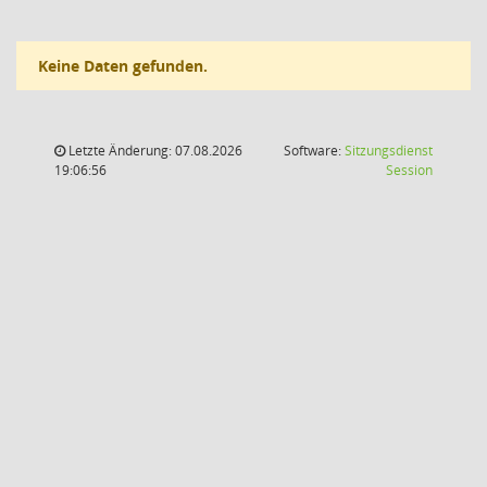
Keine Daten gefunden.
Letzte Änderung: 07.08.2026
Software:
Sitzungsdienst
(Wird in
19:06:56
Session