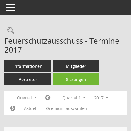
Toggle navigation
Rechercheauswahl
Feuerschutzausschuss - Termine
2017
Informationen
Mitglieder
Vertreter
Sitzungen
Quartal
Quartal 1
2017
Aktuell
Gremium auswählen