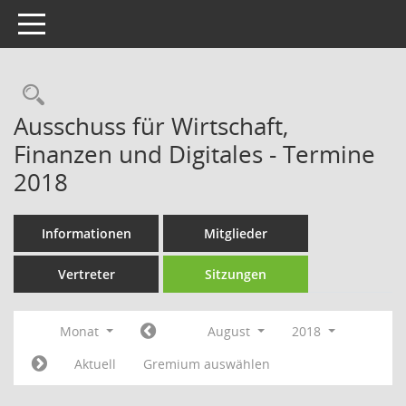
Toggle navigation
Rechercheauswahl
Ausschuss für Wirtschaft,
Finanzen und Digitales - Termine
2018
Informationen
Mitglieder
Vertreter
Sitzungen
Monat
August
2018
Aktuell
Gremium auswählen