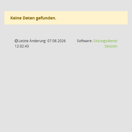
Keine Daten gefunden.
Letzte Änderung: 07.08.2026
Software:
Sitzungsdienst
(Wird in
12:02:43
Session