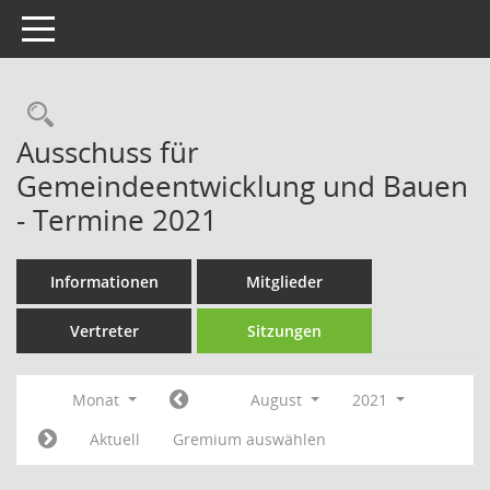
Toggle navigation
Rechercheauswahl
Ausschuss für
Gemeindeentwicklung und Bauen
- Termine 2021
Informationen
Mitglieder
Vertreter
Sitzungen
Monat
August
2021
Aktuell
Gremium auswählen