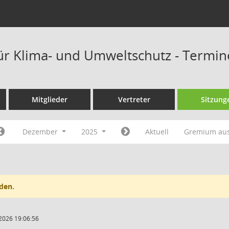
ür Klima- und Umweltschutz - Termi
Mitglieder
Vertreter
Sitzung
Dezember
2025
Aktuell
Gremium au
den.
2026 19:06:56