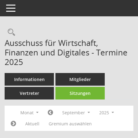
Toggle navigation
Rechercheauswahl
Ausschuss für Wirtschaft,
Finanzen und Digitales - Termine
2025
Informationen
Mitglieder
Vertreter
Sitzungen
Monat
September
2025
Aktuell
Gremium auswählen