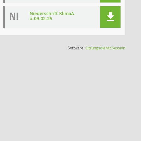
NI
Niederschrift KlimaA-
ö-09-02-25
(Wird in
Software:
Sitzungsdienst
Session