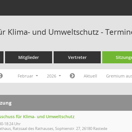
ür Klima- und Umweltschutz - Termi
Mitglieder
Vertreter
Sitzung
Februar
2026
Aktuell
Gremium au
tzung
sschuss für Klima- und Umweltschutz
00-18:24 Uhr
athaus, Ratssaal des Rathauses, Sophienstr. 27, 26180 Rastede