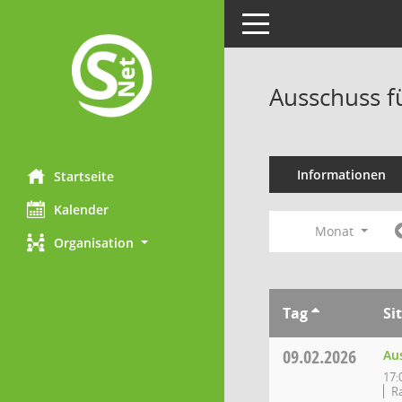
Toggle navigation
Ausschuss f
Informationen
Startseite
Kalender
Monat
Organisation
Tag
Si
09.02.2026
Au
17:
R