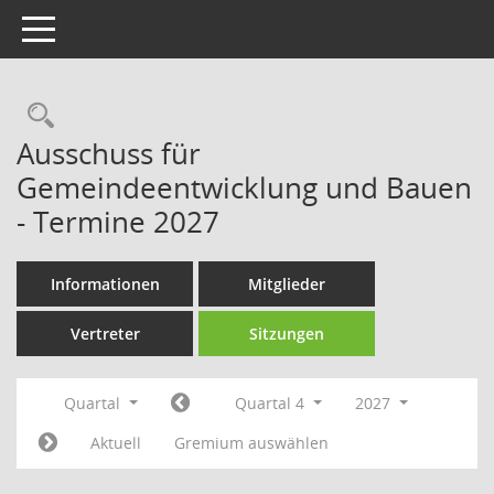
Toggle navigation
Rechercheauswahl
Ausschuss für
Gemeindeentwicklung und Bauen
- Termine 2027
Informationen
Mitglieder
Vertreter
Sitzungen
Quartal
Quartal 4
2027
Aktuell
Gremium auswählen