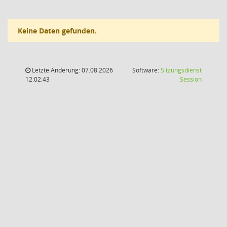
Keine Daten gefunden.
Letzte Änderung: 07.08.2026
Software:
Sitzungsdienst
(Wird in
12:02:43
Session