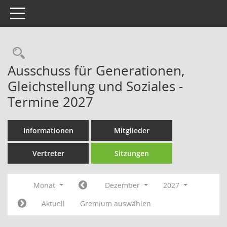
Toggle navigation
Rechercheauswahl
Ausschuss für Generationen,
Gleichstellung und Soziales -
Termine 2027
Informationen
Mitglieder
Vertreter
Sitzungen
Monat
Dezember
2027
Aktuell
Gremium auswählen