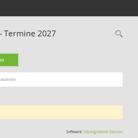
- Termine 2027
Rec
en
swählen
(Wird in
Software:
Sitzungsdienst
Session