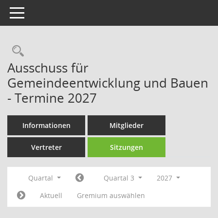
Toggle navigation
Rechercheauswahl
Ausschuss für
Gemeindeentwicklung und Bauen
- Termine 2027
Informationen
Mitglieder
Vertreter
Sitzungen
Quartal
Quartal 3
2027
Aktuell
Gremium auswählen