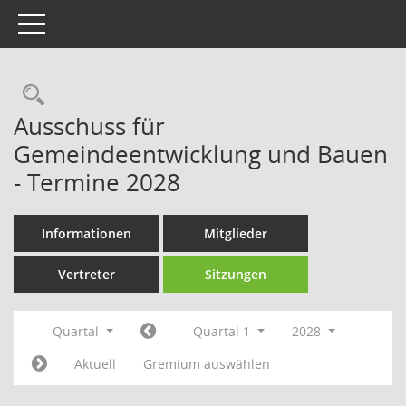
Toggle navigation
Rechercheauswahl
Ausschuss für
Gemeindeentwicklung und Bauen
- Termine 2028
Informationen
Mitglieder
Vertreter
Sitzungen
Quartal
Quartal 1
2028
Aktuell
Gremium auswählen