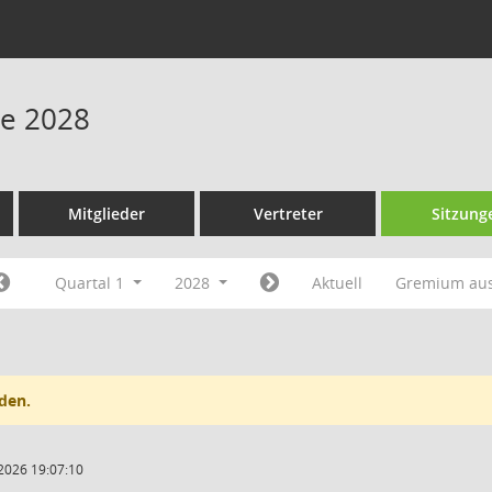
ne 2028
Mitglieder
Vertreter
Sitzung
Quartal 1
2028
Aktuell
Gremium au
den.
2026 19:07:10