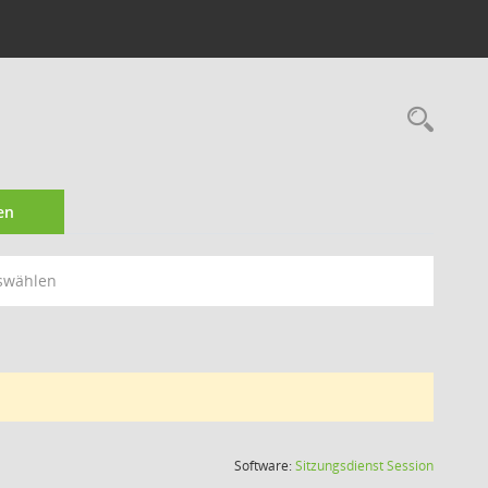
Rec
en
swählen
(Wird in
Software:
Sitzungsdienst
Session