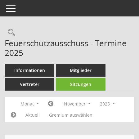
Toggle navigation
Rechercheauswahl
Feuerschutzausschuss - Termine
2025
Informationen
Mitglieder
Vertreter
Sitzungen
Monat
November
2025
Aktuell
Gremium auswählen