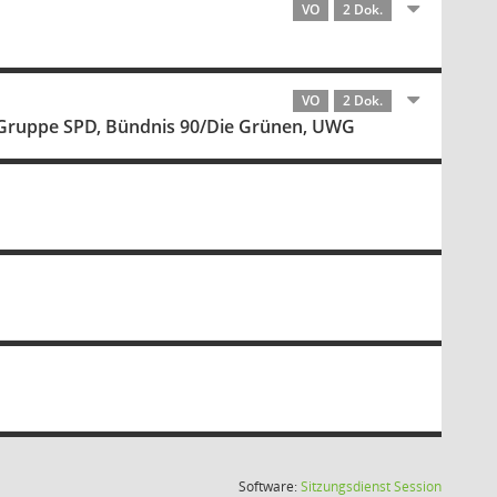
VO
2 Dok.
VO
2 Dok.
 Gruppe SPD, Bündnis 90/Die Grünen, UWG
(Wird in
Software:
Sitzungsdienst
Session