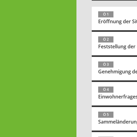
Ö 1
Eröffnung der S
Ö 2
Feststellung de
Ö 3
Genehmigung der
Ö 4
Einwohnerfrage
Ö 5
Sammeländerung 