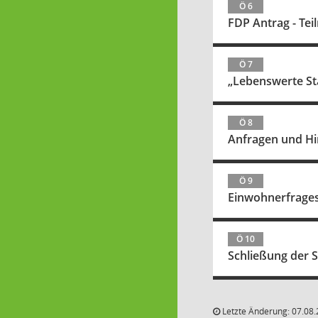
Ö 6
FDP Antrag - Tei
Ö 7
„Lebenswerte St
Ö 8
Anfragen und H
Ö 9
Einwohnerfrage
Ö 10
Schließung der S
Letzte Änderung: 07.08.