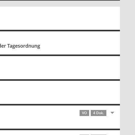
 der Tagesordnung
VO
4 Dok.