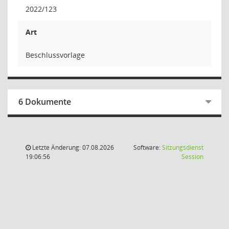
2022/123
Art
Beschlussvorlage
6 Dokumente
Letzte Änderung: 07.08.2026
Software:
Sitzungsdienst
(Wird in
19:06:56
Session