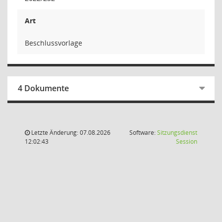
Art
Beschlussvorlage
4 Dokumente
Letzte Änderung: 07.08.2026
Software:
Sitzungsdienst
(Wird in
12:02:43
Session