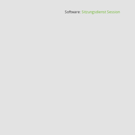
(Wird in
Software:
Sitzungsdienst
Session