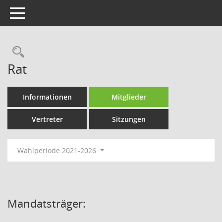
Toggle navigation
Rechercheauswahl
Rat
Informationen
Mitglieder
Vertreter
Sitzungen
Wahlperiode 2021-2026
Mandatsträger: