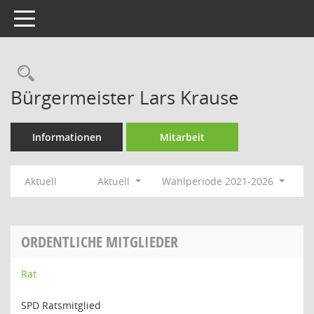
Toggle navigation
Rechercheauswahl
Bürgermeister Lars Krause
Informationen
Mitarbeit
Aktuell
Aktuell
Wahlperiode 2021-2026
ORDENTLICHE MITGLIEDER
Rat
SPD Ratsmitglied