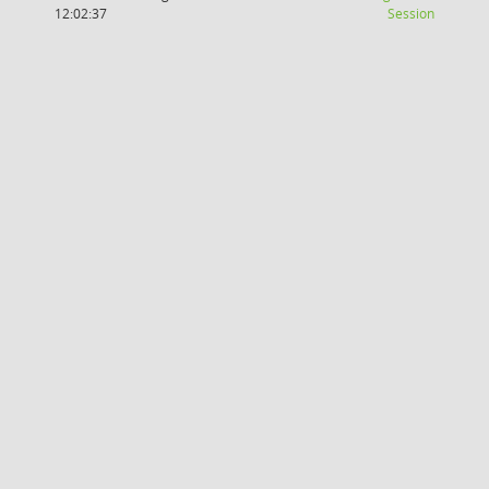
(Wird in
12:02:37
Session