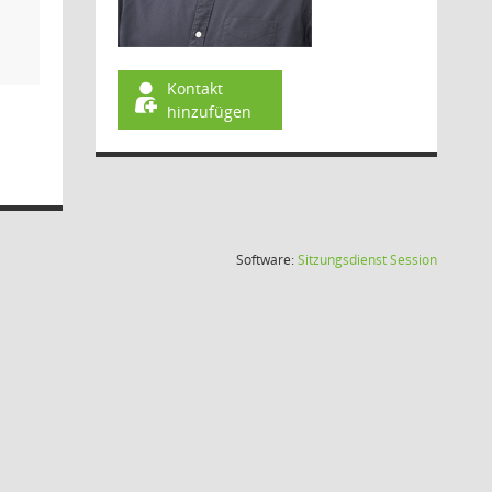
Kontakt
hinzufügen
(Wird in
Software:
Sitzungsdienst
Session