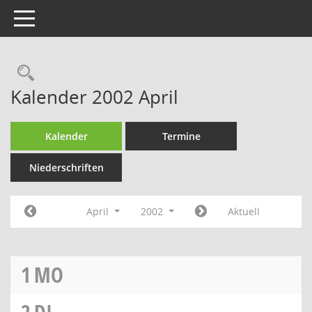
Toggle navigation
Rechercheauswahl
Kalender 2002 April
Kalender
Termine
Niederschriften
April
2002
Aktuell
1
MO