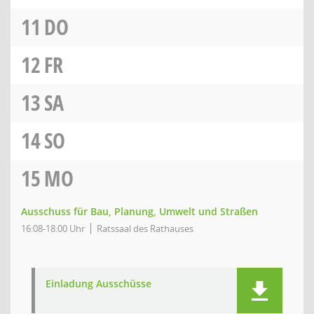
11
DO
12
FR
13
SA
14
SO
15
MO
Ausschuss für Bau, Planung, Umwelt und Straßen
16:08-18:00 Uhr
Ratssaal des Rathauses
Einladung Ausschüsse