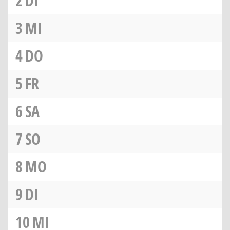
2
DI
3
MI
4
DO
5
FR
6
SA
7
SO
8
MO
9
DI
10
MI