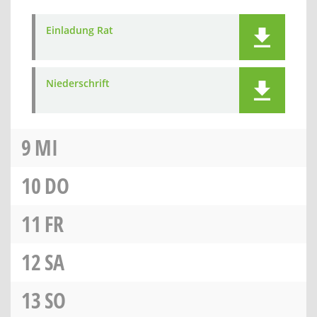
Einladung Rat
Niederschrift
9
MI
10
DO
11
FR
12
SA
13
SO