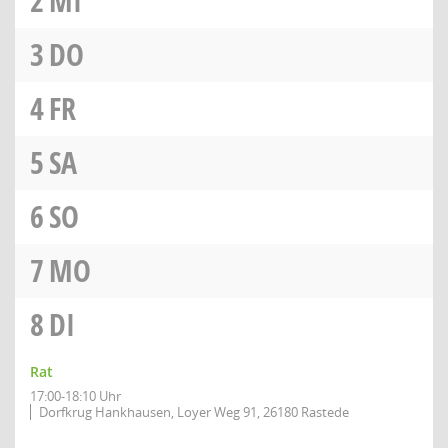
2
MI
3
DO
4
FR
5
SA
6
SO
7
MO
8
DI
Rat
17:00-18:10 Uhr
Dorfkrug Hankhausen, Loyer Weg 91, 26180 Rastede