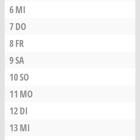
6
MI
7
DO
8
FR
9
SA
10
SO
11
MO
12
DI
13
MI