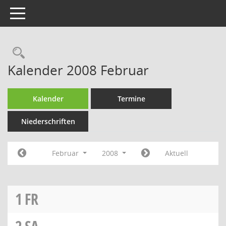
Toggle navigation
Rechercheauswahl
Kalender 2008 Februar
Kalender
Termine
Niederschriften
Februar
2008
Aktuell
1
FR