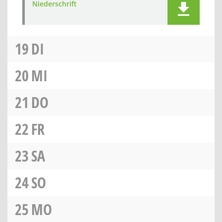
Niederschrift
19
DI
20
MI
21
DO
22
FR
23
SA
24
SO
25
MO