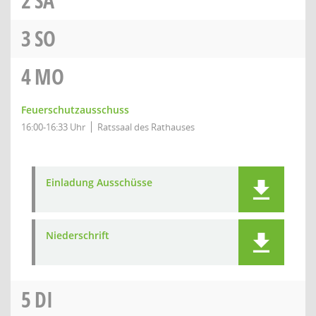
2
SA
3
SO
4
MO
Feuerschutzausschuss
16:00-16:33 Uhr
Ratssaal des Rathauses
Einladung Ausschüsse
Niederschrift
5
DI