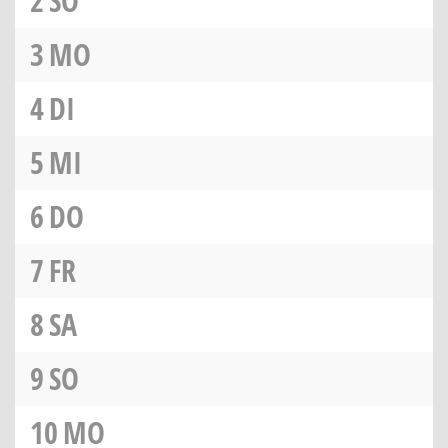
2
SO
3
MO
4
DI
5
MI
6
DO
7
FR
8
SA
9
SO
10
MO