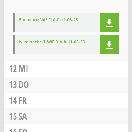
Einladung WiFiDiA-ö-11-03-25
Niederschrift-WiFiDiA-ö-11-03-25
12
MI
13
DO
14
FR
15
SA