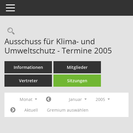
Toggle navigation
Rechercheauswahl
Ausschuss für Klima- und
Umweltschutz - Termine 2005
Informationen
Mitglieder
Vertreter
Sitzungen
Monat
Januar
2005
Aktuell
Gremium auswählen