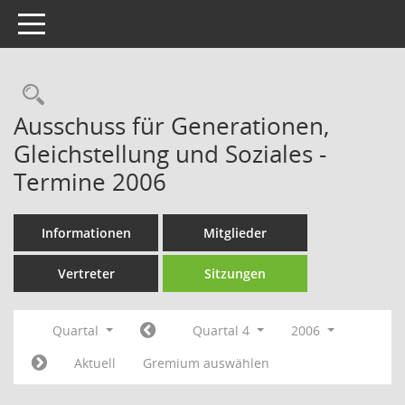
Toggle navigation
Rechercheauswahl
Ausschuss für Generationen,
Gleichstellung und Soziales -
Termine 2006
Informationen
Mitglieder
Vertreter
Sitzungen
Quartal
Quartal 4
2006
Aktuell
Gremium auswählen