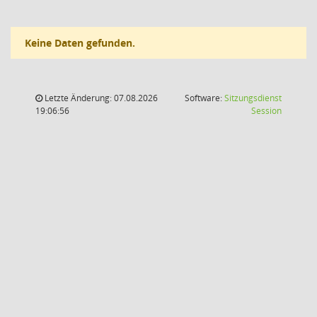
Keine Daten gefunden.
Letzte Änderung: 07.08.2026
Software:
Sitzungsdienst
(Wird in
19:06:56
Session