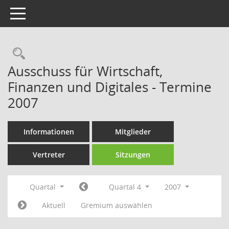
Toggle navigation
Rechercheauswahl
Ausschuss für Wirtschaft,
Finanzen und Digitales - Termine
2007
Informationen
Mitglieder
Vertreter
Sitzungen
Quartal
Quartal 4
2007
Aktuell
Gremium auswählen