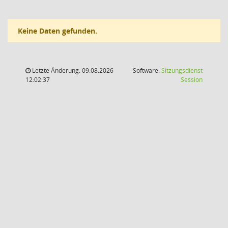
Keine Daten gefunden.
Letzte Änderung: 09.08.2026
Software:
Sitzungsdienst
(Wird in
12:02:37
Session