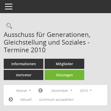
Toggle navigation
Rechercheauswahl
Ausschuss für Generationen,
Gleichstellung und Soziales -
Termine 2010
Informationen
Mitglieder
Vertreter
Sitzungen
Monat
Dezember
2010
Aktuell
Gremium auswählen