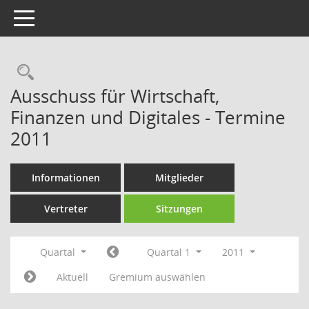
Toggle navigation
Rechercheauswahl
Ausschuss für Wirtschaft,
Finanzen und Digitales - Termine
2011
Informationen
Mitglieder
Vertreter
Sitzungen
Quartal
Quartal 1
2011
Aktuell
Gremium auswählen