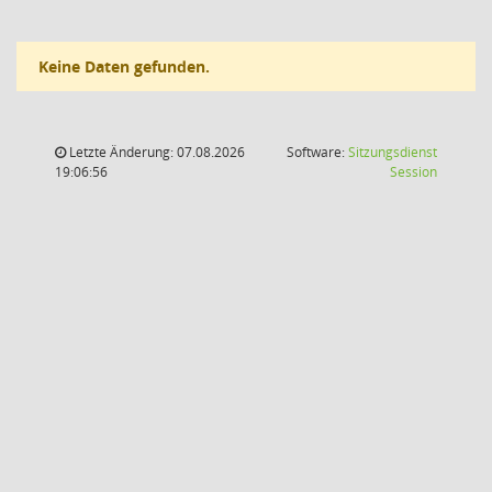
Keine Daten gefunden.
Letzte Änderung: 07.08.2026
Software:
Sitzungsdienst
(Wird in
19:06:56
Session