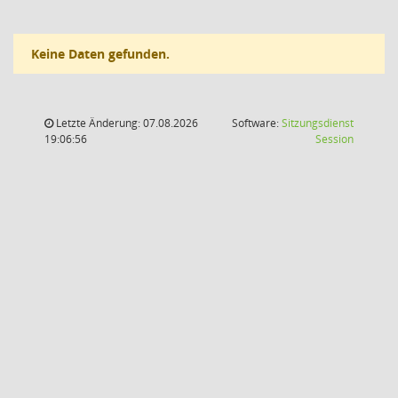
Keine Daten gefunden.
Letzte Änderung: 07.08.2026
Software:
Sitzungsdienst
(Wird in
19:06:56
Session