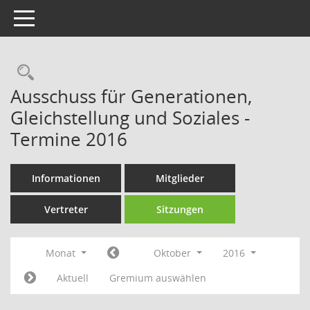
Toggle navigation
Rechercheauswahl
Ausschuss für Generationen,
Gleichstellung und Soziales -
Termine 2016
Informationen
Mitglieder
Vertreter
Sitzungen
Monat
Oktober
2016
Aktuell
Gremium auswählen